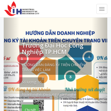
Previous
Next
Trường Đại Học Công
Nghiệp TP.HCM
HƯỚNG DẪN ĐĂNG KÝ TRÊN CHUYÊN
TRANG VIỆC LÀM
Số lượng: 35
Ngành nghề: Đa dạng ngành nghề
Chi tiết