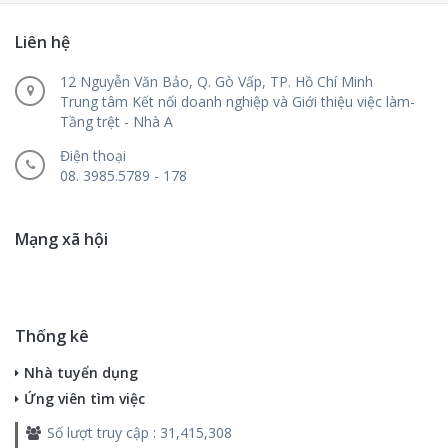
VỊ TRÍ KỸ SƯ THIẾT KẾ & BÁO GIÁ
Liên hệ
CÔNG TY TNHH SX TM DV XD...
TP.HCM
• Tiếp nhận các hồ sơ các công trình, lên thiết kế sơ bộ
12 Nguyễn Văn Bảo, Q. Gò Vấp, TP. Hồ Chí Minh
và chi tiết các...
Trung tâm Kết nối doanh nghiệp và Giới thiệu việc làm-
Tầng trệt - Nhà A
Kỹ sư cơ khí
Điện thoại
08. 3985.5789 - 178
Công ty Cổ phần AgriS...
Tây Ninh
1. Quản lý bảo trì và sửa chữa Xây dựng và quản lý các
kế hoạch bảo trì...
Mạng xã hội
Nhân Viên Kỹ Thuật Tự Động Hóa
CÔNG TY TNHH MỘT THÀNH...
TP.HCM
Thống kê
Tham gia Bảo trì, bảo dưỡng các thiết bị sản xuất.
Nhà tuyển dụng
Theo dõi, kiểm tra hệ...
Ứng viên tìm việc
Số lượt truy cập : 31,415,308
Kỹ Sư Kinh Doanh ( SALES ENGINEER )