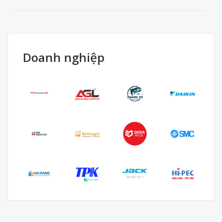
NHÂN VIÊN KỸ THUẬT ĐIỆN - ĐIỆN TỬ
CÔNG TY TNHH THIẾT BỊ...
TP.HCM
• Trực tiếp lắp đặt, bàn giao và hướng dẫn vận hành
các thiết bị khoa...
Doanh nghiệp
NHÂN VIÊN KINH DOANH
CÔNG TY TNHH THIẾT BỊ...
TP.HCM
• Tiếp nhận, tư vấn nhu cầu của khách hàng, tư vấn
các dòng thiết bị thí...
NHÂN VIÊN KINH DOANH (KHÔNG YÊU
CẦU KN)
CÔNG TY TNHH SX TM DV XD...
TP.HCM
• Phát triển thị trường, tìm kiếm khách hàng mới để
giới thiệu và tư...