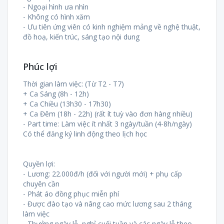
- Ngoại hình ưa nhìn
- Không có hình xăm
- Ưu tiên ứng viên có kinh nghiệm mảng về nghệ thuật,
đồ hoạ, kiến trúc, sáng tạo nội dung
Phúc lợi
Thời gian làm việc: (Từ T2 - T7)
+ Ca Sáng (8h - 12h)
+ Ca Chiều (13h30 - 17h30)
+ Ca Đêm (18h - 22h) (rất ít tuỳ vào đơn hàng nhiều)
- Part time: Làm việc ít nhất 3 ngày/tuần (4-8h/ngày)
Có thể đăng ký linh động theo lịch học
Quyền lợi:
- Lương: 22.000đ/h (đối với người mới) + phụ cấp
chuyên cần
- Phát áo đồng phục miễn phí
- Được đào tạo và nâng cao mức lương sau 2 tháng
làm việc
- Thưởng ngày lễ, nghỉ cuối tuần và các ngày lễ theo