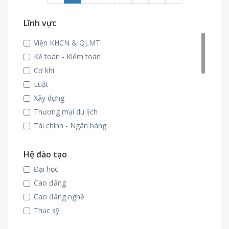
Lĩnh vực
Viện KHCN & QLMT
Kế toán - Kiểm toán
Cơ khí
Luật
Xây dựng
Thương mại du lịch
Tài chính - Ngân hàng
Ngoại ngữ
Hoá học
Hệ đào tạo
May - Thời trang
Đại học
Nhiệt - Lạnh
Cao đẳng
Công nghệ Điện tử
Cao đẳng nghề
Công nghệ Điện
Thạc sỹ
Công nghệ thông tin