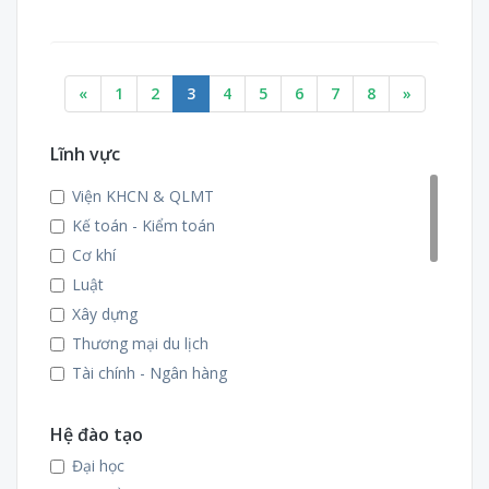
«
1
2
3
4
5
6
7
8
»
Lĩnh vực
Viện KHCN & QLMT
Kế toán - Kiểm toán
Cơ khí
Luật
Xây dựng
Thương mại du lịch
Tài chính - Ngân hàng
Ngoại ngữ
Hoá học
Hệ đào tạo
May - Thời trang
Đại học