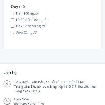
May - Thời trang
Quy mô
Hoá học
Trên 100 người
Ngoại ngữ
Từ 50 đến 100 người
Tài chính - Ngân hàng
Từ 20 đến 50 người
Thương mại du lịch
Dưới 20 người
Xây dựng
Luật
Cơ khí
Kế toán - Kiểm toán
Viện KHCN & QLMT
Liên hệ
12 Nguyễn Văn Bảo, Q. Gò Vấp, TP. Hồ Chí Minh
Trung tâm Kết nối doanh nghiệp và Giới thiệu việc làm-
Tầng trệt - Nhà A
Điện thoại
08. 3985.5789 - 178