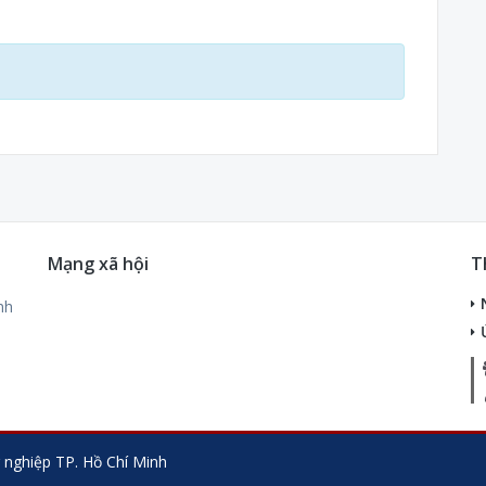
Mạng xã hội
T
nh
 nghiệp TP. Hồ Chí Minh