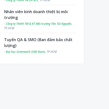
-
Công ty TNHH TM DV BTC
, TP.HCM
Nhân viên kinh doanh thiết bị môi
trường
-
Công ty TNHH TM & KT Môi trường Tân Tài Nguyên
,
TP.HCM
Tuyển QA & SMO (Ban đảm bảo chất
lượng)
-
Đại học Greenwich (Việt Nam)
, TP.HCM