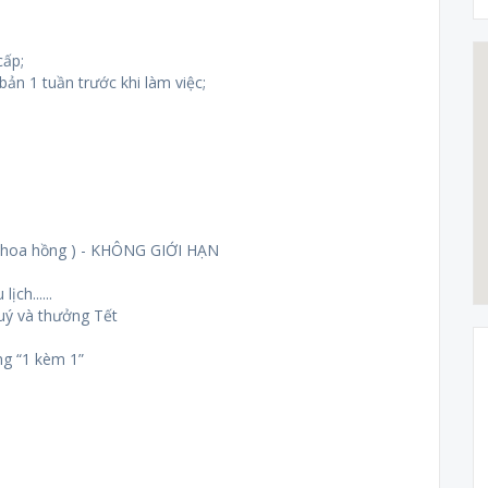
cấp;
ản 1 tuần trước khi làm việc;
 + hoa hồng ) - KHÔNG GIỚI HẠN
ịch......
uý và thưởng Tết
ng “1 kèm 1”