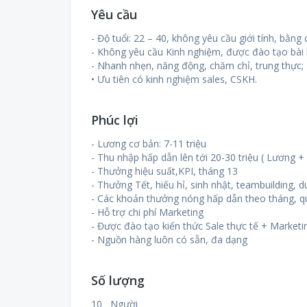
Yêu cầu
- Độ tuổi: 22 – 40, không yêu cầu giới tính, bằng 
- Không yêu cầu Kinh nghiệm, được đào tạo bài b
- Nhanh nhẹn, năng động, chăm chỉ, trung thực;
• Ưu tiên có kinh nghiệm sales, CSKH.
Phúc lợi
- Lương cơ bản: 7-11 triệu
- Thu nhập hấp dẫn lên tới 20-30 triệu ( Lương
- Thưởng hiệu suất,KPI, tháng 13
- Thưởng Tết, hiếu hỉ, sinh nhật, teambuilding, du l
- Các khoản thưởng nóng hấp dẫn theo tháng, q
- Hỗ trợ chi phí Marketing
- Được đào tạo kiến thức Sale thực tế + Marketi
- Nguồn hàng luôn có sẵn, đa dạng
Số lượng
10 Người