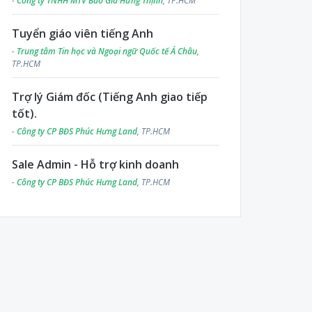
-
Công ty TNHH MTV Bảo Gia Hưng Thịnh
, TP.HCM
Tuyển giáo viên tiếng Anh
-
Trung tâm Tin học và Ngoại ngữ Quốc tế Á Châu
,
TP.HCM
Trợ lý Giám đốc (Tiếng Anh giao tiếp
tốt).
-
Công ty CP BĐS Phúc Hưng Land
, TP.HCM
Sale Admin - Hỗ trợ kinh doanh
-
Công ty CP BĐS Phúc Hưng Land
, TP.HCM