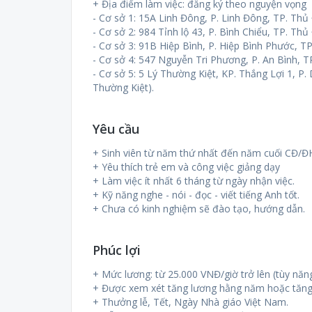
+ Địa điểm làm việc: đăng ký theo nguyện vọng
- Cơ sở 1: 15A Linh Đông, P. Linh Đông, TP. Th
- Cơ sở 2: 984 Tỉnh lộ 43, P. Bình Chiểu, TP. Th
- Cơ sở 3: 91B Hiệp Bình, P. Hiệp Bình Phước, 
- Cơ sở 4: 547 Nguyễn Tri Phương, P. An Bình, T
- Cơ sở 5: 5 Lý Thường Kiệt, KP. Thắng Lợi 1, P.
Thường Kiệt).
Yêu cầu
+ Sinh viên từ năm thứ nhất đến năm cuối CĐ/Đ
+ Yêu thích trẻ em và công việc giảng dạy
+ Làm việc ít nhất 6 tháng từ ngày nhận việc.
+ Kỹ năng nghe - nói - đọc - viết tiếng Anh tốt.
+ Chưa có kinh nghiệm sẽ đào tạo, hướng dẫn.
Phúc lợi
+ Mức lương: từ 25.000 VNĐ/giờ trở lên (tùy năng
+ Được xem xét tăng lương hằng năm hoặc tăng 
+ Thưởng lễ, Tết, Ngày Nhà giáo Việt Nam.