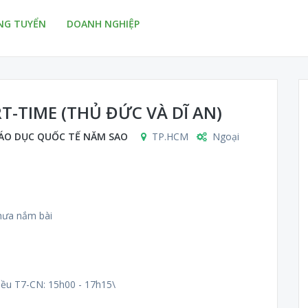
NG TUYỂN
DOANH NGHIỆP
T-TIME (THỦ ĐỨC VÀ DĨ AN)
IÁO DỤC QUỐC TẾ NĂM SAO
TP.HCM
Ngoại
chưa nắm bài
iều T7-CN: 15h00 - 17h15\