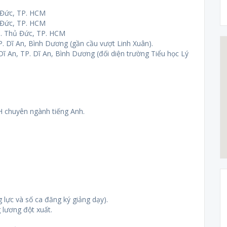
ủ Đức, TP. HCM
ủ Đức, TP. HCM
TP. Thủ Đức, TP. HCM
P. Dĩ An, Bình Dương (gần cầu vượt Linh Xuân).
 Dĩ An, TP. Dĩ An, Bình Dương (đối diện trường Tiểu học Lý
H chuyên ngành tiếng Anh.
 lực và số ca đăng ký giảng dạy).
lương đột xuất.