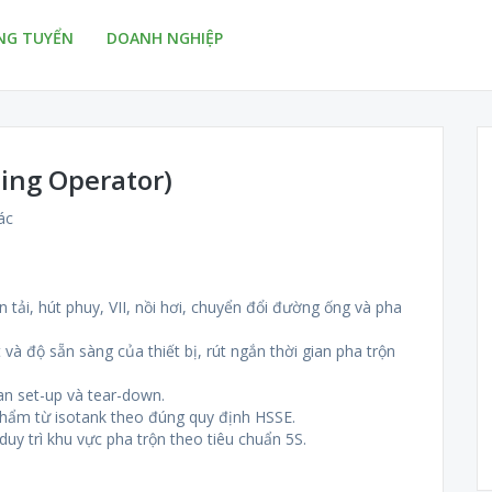
NG TUYỂN
DOANH NGHIỆP
ding Operator)
ác
 tải, hút phuy, VII, nồi hơi, chuyển đổi đường ống và pha
và độ sẵn sàng của thiết bị, rút ngắn thời gian pha trộn
ian set-up và tear-down.
 phẩm từ isotank theo đúng quy định HSSE.
duy trì khu vực pha trộn theo tiêu chuẩn 5S.