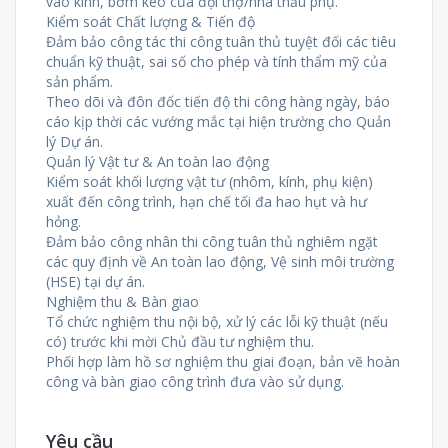
vào kính, bơm keo của đội thợ/nhà thầu phụ.
Kiểm soát Chất lượng & Tiến độ
Đảm bảo công tác thi công tuân thủ tuyệt đối các tiêu
chuẩn kỹ thuật, sai số cho phép và tính thẩm mỹ của
sản phẩm.
Theo dõi và đôn đốc tiến độ thi công hàng ngày, báo
cáo kịp thời các vướng mắc tại hiện trường cho Quản
lý Dự án.
Quản lý Vật tư & An toàn lao động
Kiểm soát khối lượng vật tư (nhôm, kính, phụ kiện)
xuất đến công trình, hạn chế tối đa hao hụt và hư
hỏng.
Đảm bảo công nhân thi công tuân thủ nghiêm ngặt
các quy định về An toàn lao động, Vệ sinh môi trường
(HSE) tại dự án.
Nghiệm thu & Bàn giao
Tổ chức nghiệm thu nội bộ, xử lý các lỗi kỹ thuật (nếu
có) trước khi mời Chủ đầu tư nghiệm thu.
Phối hợp làm hồ sơ nghiệm thu giai đoạn, bản vẽ hoàn
công và bàn giao công trình đưa vào sử dụng.
Yêu cầu