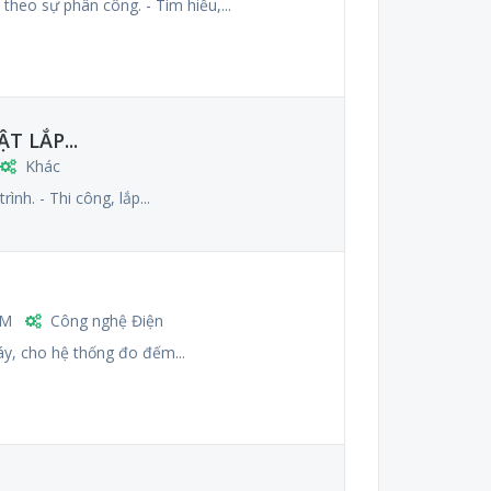
heo sự phân công. - Tìm hiểu,...
 LẮP...
Khác
ình. - Thi công, lắp...
CM
Công nghệ Điện
áy, cho hệ thống đo đếm...