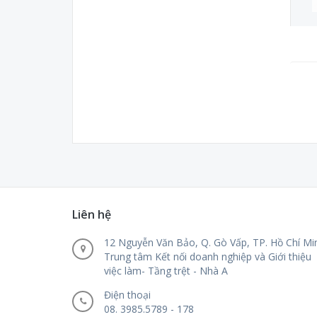
Ninh Thuận
Phú Thọ
Phú Yên
Quảng Bình
Quảng Nam
Quảng Ngãi
Quảng Ninh
Quảng Trị
Sóc Trăng
Sơn La
Tây Ninh
Liên hệ
Thái Bình
Thái Nguyên
12 Nguyễn Văn Bảo, Q. Gò Vấp, TP. Hồ Chí Mi
Trung tâm Kết nối doanh nghiệp và Giới thiệu
Thanh Hóa
việc làm- Tầng trệt - Nhà A
TT-Huế
Điện thoại
Tiền Giang
08. 3985.5789 - 178