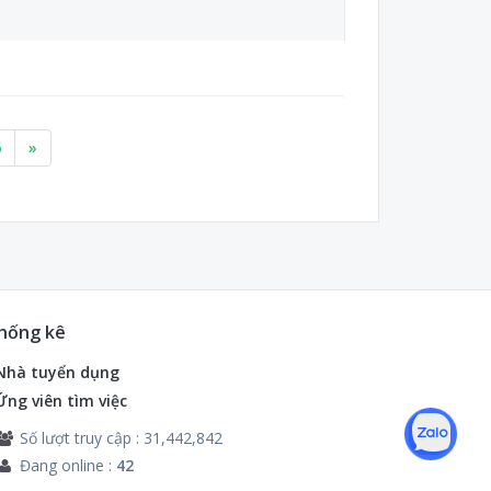
6
»
hống kê
Nhà tuyển dụng
Ứng viên tìm việc
Số lượt truy cập : 31,442,842
Đang online :
42