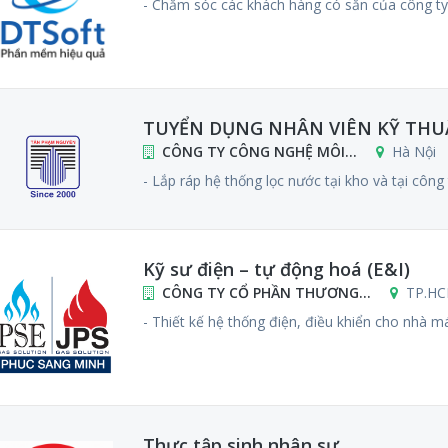
- Chăm sóc các khách hàng có sẵn của công ty t
TUYỂN DỤNG NHÂN VIÊN KỸ THUẬT
CÔNG TY CÔNG NGHỆ MÔI...
Hà Nội
- Lắp ráp hệ thống lọc nước tại kho và tại công tr
Kỹ sư điện – tự động hoá (E&I)
CÔNG TY CỔ PHẦN THƯƠNG...
TP.H
- Thiết kế hệ thống điện, điều khiển cho nhà m
Thực tập sinh nhân sự