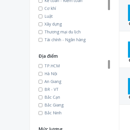
Kế toán - Kiểm toán
Cơ khí
Luật
Xây dựng
Thương mại du lịch
Tài chính - Ngân hàng
Ngoại ngữ
Hoá học
Địa điểm
May - Thời trang
TP.HCM
Nhiệt - Lạnh
Hà Nội
Công nghệ Điện tử
An Giang
Công nghệ Điện
BR - VT
Công nghệ thông tin
Bắc Cạn
Công nghệ Động lực
Bắc Giang
Công nghệ thực phẩm
Bắc Ninh
Quản trị kinh doanh
Bến Tre
Khác
Bình Dương
Mức lương