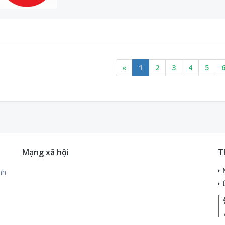
«
1
2
3
4
5
Mạng xã hội
T
nh