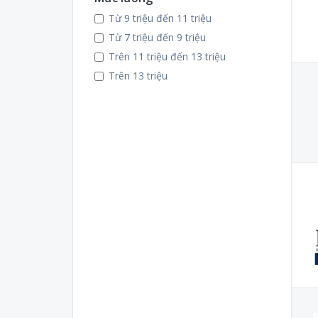
Bình Định
Từ 9 triệu đến 11 triệu
Bình Phước
Từ 7 triệu đến 9 triệu
Bình Thuận
Trên 11 triệu đến 13 triệu
Cao Bằng
Trên 13 triệu
Cà Mau
Cần Thơ
Đà Nẵng
Đắk Lắk
Đắk Nông
Điện Biên
Đồng Nai
Đồng Tháp
Gia Lai
Hà Giang
Hà Nam
Hà Tây