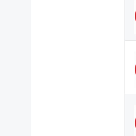
Hà Tĩnh
Hải Dương
Hải Phòng
Hậu Giang
Hòa Bình
Hưng Yên
Khánh Hòa
Kiên Giang
Kon Tum
Lai Châu
Lạng Sơn
Lào Cai
Lâm Đồng
Long An
Nam Định
Nghệ An
Ninh Bình