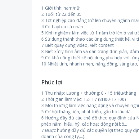
1 Giới tính: nam/nữ
2 Tuổi: từ 22 đến 35
3 Tốt nghiệp cao đẳng trở lên chuyên ngành mark
4 Có Laptop cá nhân
5 Kinh nghiệm: làm việc từ 1 năm trở lên ở vai t
6 Sử dụng thành thạo các ứng dụng thiết kế, vi 
7 Biết quay dựng video, viết content
8 Biết xử lý hình ảnh và dàn trang đơn giản, đ
9 Có khả năng thiết kế nội dung phù hợp với từn
10 Nhiệt tình, nhanh nhẹn, năng động, sáng tạo, 
Phúc lợi
1 Thu nhập: Lương + thưởng: 8 - 15 triệu/tháng
2 Thời gian làm việc: T2- T7 (8H00-17H00)
3 Môi trường làm việc năng động và chuyên ngh
5 Cơ hội thăng tiến, phát triển, gắn bó lâu dài
6 Hưởng đầy đủ các chế độ theo quy định của Nh
phép năm, hiếu, hỷ, các hoạt động nội bộ...
7 Được hưởng đầy đủ các quyền lợi theo quy định
doanh của công ty,...).