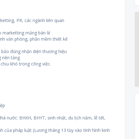
etting, PR, các ngành liên quan
rò marketting mảng bán lẻ
tính văn phòng, phần mềm thiết kế
ảm bảo đúng nhận diện thương hiệu
g nền tảng
chịu khó trong công việc.
iệp
à nước: BHXH, BHYT, sinh nhật, du lịch năm, lễ tết,
 của pháp luật (Lương tháng 13 tùy vào tình hình kinh