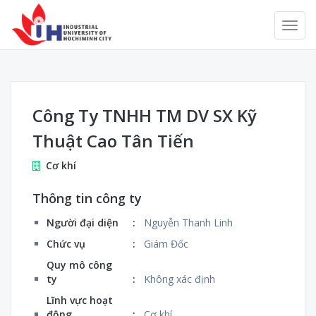
Công Ty TNHH TM DV SX Kỹ
Thuật Cao Tân Tiến
Cơ khí
Thông tin công ty
Người đại diện
:
Nguyễn Thanh Linh
Chức vụ
:
Giám Đốc
Quy mô công
ty
:
Không xác định
Lĩnh vực hoạt
động
:
Cơ khí